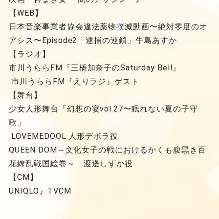
【WEB】
日本音楽事業者協会違法薬物撲滅動画〜絶対零度のオ
アシス〜Episode2「逮捕の連鎖」牛島あすか
【ラジオ】
市川うららFM『三橋加奈子のSaturday Bell』
市川うららFM『えりラジ』ゲスト
【舞台】
少女人形舞台「幻想の宴vol.27〜眠れない夏の子守
歌」
LOVEMEDOOL 人形デボラ役
QUEEN DOM～文化女子の戦におけるかくも腹黒き百
花繚乱戦国絵巻～ 渡邊しずか役
【CM】
UNIQLO』TVCM