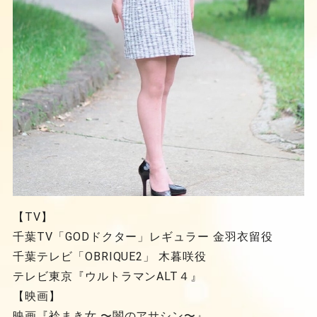
【TV】
千葉TV「GODドクター」レギュラー 金羽衣留役
千葉テレビ「OBRIQUE2」 木暮咲役
テレビ東京『ウルトラマンALT４』
【映画】
映画『衿まき女 〜闇のアサシン〜』