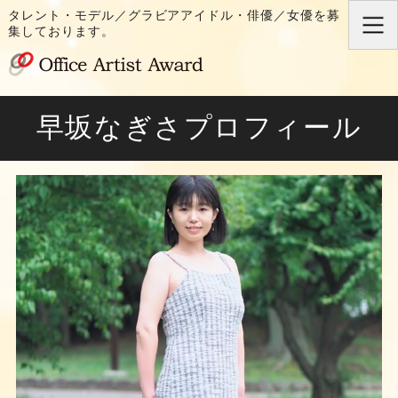
タレント・モデル／グラビアアイドル・俳優／女優を募
集しております。
芸能プロダクション O
ホーム
早坂なぎさプロフィール
タレント一覧
オーディション
会社概要
お問い合わせ・出演依頼